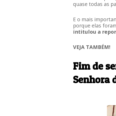
quase todas as pa
E o mais importa
porque elas fora
intitulou a rep
VEJA TAMBÉM!
Fim de s
Senhora 