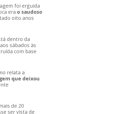
magem foi erguida
oca era
o saudoso
ltado oito anos
stá dentro da
a aos sábados às
truída com base
o relata a
agem que deixou
ente
 mais de 20
se ser vista de