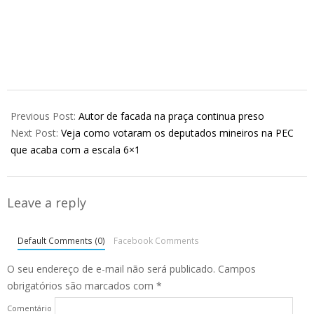
2026-
05-
Previous Post:
Autor de facada na praça continua preso
27
Next Post:
Veja como votaram os deputados mineiros na PEC
que acaba com a escala 6×1
Leave a reply
Default Comments (0)
Facebook Comments
O seu endereço de e-mail não será publicado.
Campos
obrigatórios são marcados com
*
Comentário