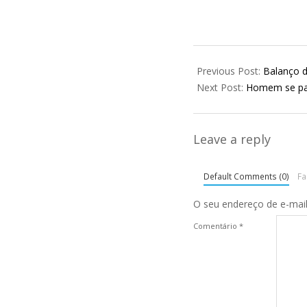
2026-
02-
Previous Post:
Balanço d
20
Next Post:
Homem se pass
Leave a reply
Default Comments (0)
F
O seu endereço de e-mail
Comentário
*