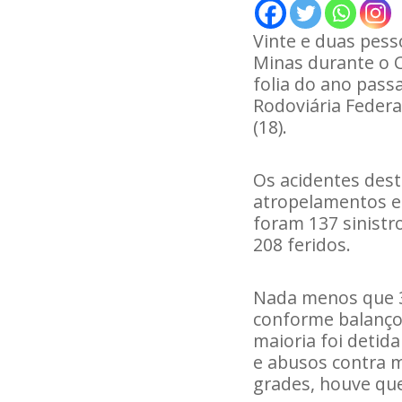
Vinte e duas pes
Minas durante o C
folia do ano passa
Rodoviária Federal
(18).
Os acidentes dest
atropelamentos e
foram 137 sinistro
208 feridos.
Nada menos que 3
conforme balanço d
maioria foi detid
e abusos contra m
grades, houve qu