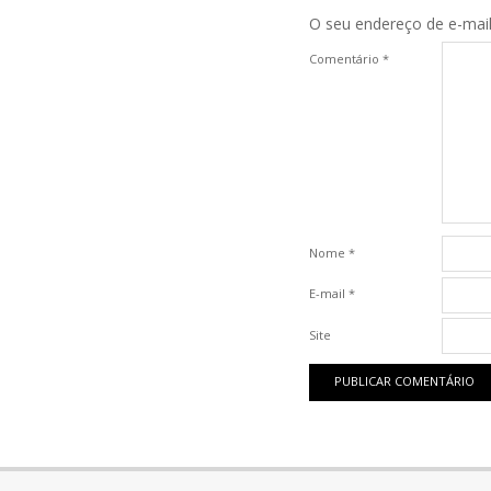
O seu endereço de e-mail
Comentário
*
Nome
*
E-mail
*
Site