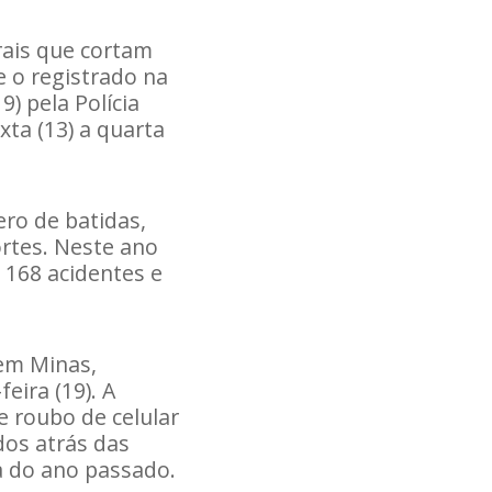
rais que cortam
 o registrado na
) pela Polícia
xta (13) a quarta
ro de batidas,
rtes. Neste ano
m 168 acidentes e
em Minas,
eira (19). A
e roubo de celular
dos atrás das
a do ano passado.