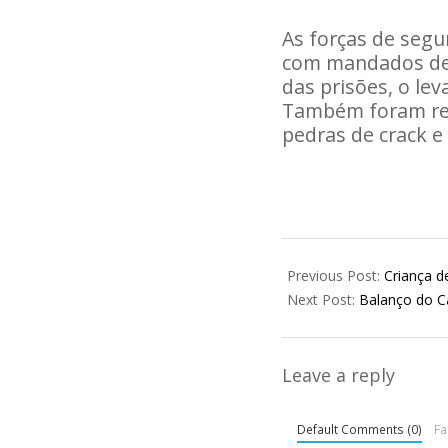
As forças de segu
com mandados de 
das prisões, o l
Também foram rec
pedras de crack e
2026-
02-
Previous Post:
Criança d
20
Next Post:
Balanço do Ca
Leave a reply
Default Comments (0)
F