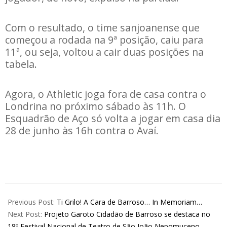
Com o resultado, o time sanjoanense que
começou a rodada na 9ª posição, caiu para
11ª, ou seja, voltou a cair duas posições na
tabela.
Agora, o Athletic joga fora de casa contra o
Londrina no próximo sábado às 11h. O
Esquadrão de Aço só volta a jogar em casa dia
28 de junho às 16h contra o Avaí.
2026-
06-
Previous Post:
Ti Grilo! A Cara de Barroso… In Memoriam…
15
Next Post:
Projeto Garoto Cidadão de Barroso se destaca no
18º Festival Nacional de Teatro de São João Nepomuceno