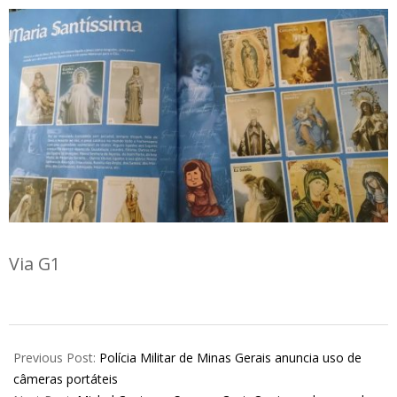
Via G1
2022-
11-
Previous Post:
Polícia Militar de Minas Gerais anuncia uso de
24
câmeras portáteis