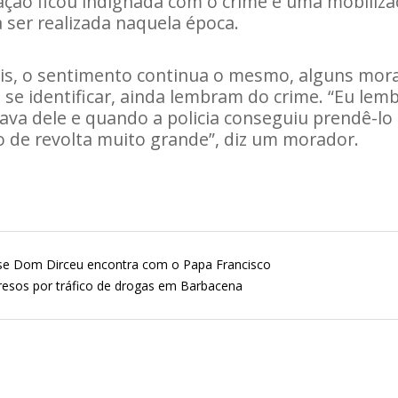
lação ficou indignada com o crime e uma mobiliza
a ser realizada naquela época.
is, o sentimento continua o mesmo, alguns mora
se identificar, ainda lembram do crime. “Eu lem
va dele e quando a policia conseguiu prendê-lo 
 de revolta muito grande”, diz um morador.
se Dom Dirceu encontra com o Papa Francisco
resos por tráfico de drogas em Barbacena