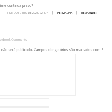
rime continua preso?
8 DE OUTUBRO DE 2023, 22:47H
PERMALINK
RESPONDER
acebook Comments
 não será publicado.
Campos obrigatórios são marcados com
*