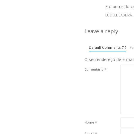
E o autor do c
LUCIELE LADEIRA
Leave a reply
Default Comments (1)
F
O seu endereço de e-mail
Comentário
*
Nome
*
E-mail
*