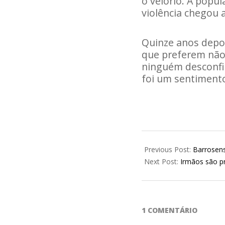
o velório. A popu
violência chegou 
Quinze anos depo
que preferem não 
ninguém desconfia
foi um sentimento
2023-
10-
Previous Post:
Barrosen
06
Next Post:
Irmãos são p
1 COMENTÁRIO