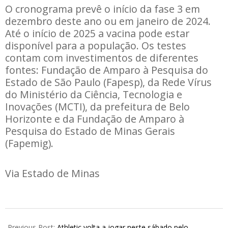
O cronograma prevê o início da fase 3 em
dezembro deste ano ou em janeiro de 2024.
Até o início de 2025 a vacina pode estar
disponível para a população. Os testes
contam com investimentos de diferentes
fontes: Fundação de Amparo à Pesquisa do
Estado de São Paulo (Fapesp), da Rede Vírus
do Ministério da Ciência, Tecnologia e
Inovações (MCTI), da prefeitura de Belo
Horizonte e da Fundação de Amparo à
Pesquisa do Estado de Minas Gerais
(Fapemig).
Via Estado de Minas
2023-
05-
Previous Post:
Athletic volta a jogar neste sábado pelo