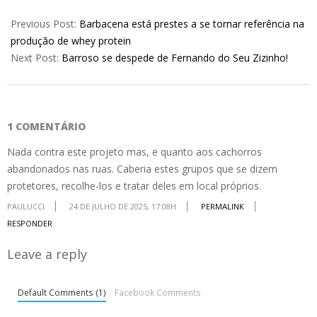
2025-
07-
Previous Post:
Barbacena está prestes a se tornar referência na
24
produção de whey protein
Next Post:
Barroso se despede de Fernando do Seu Zizinho!
1 COMENTÁRIO
Nada contra este projeto mas, e quanto aos cachorros
abandonados nas ruas. Caberia estes grupos que se dizem
protetores, recolhe-los e tratar deles em local próprios.
PAULUCCI
24 DE JULHO DE 2025, 17:08H
PERMALINK
RESPONDER
Leave a reply
Default Comments (1)
Facebook Comments