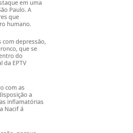
destaque em uma
São Paulo. A
res que
bro humano.
s com depressão,
tronco, que se
entro do
al da EPTV
ão com as
disposição a
s inflamatórias
a Nacif á