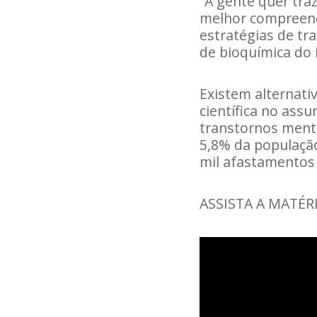
“A gente quer tr
melhor compreend
estratégias de tr
de bioquímica do i
Existem alternati
científica no ass
transtornos ment
5,8% da população
mil afastamentos 
ASSISTA A MATÉRI