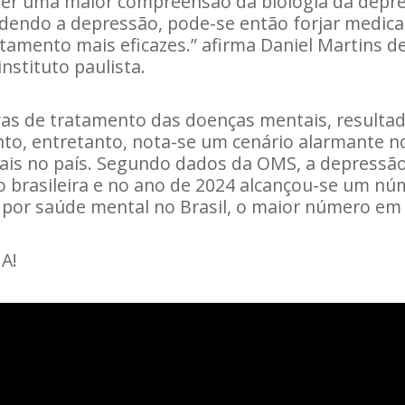
azer uma maior compreensão da biologia da depr
endo a depressão, pode-se então forjar medic
atamento mais eficazes.” afirma Daniel Martins d
nstituto paulista.
vas de tratamento das doenças mentais, resulta
unto, entretanto, nota-se um cenário alarmante n
ais no país. Segundo dados da OMS, a depressão
 brasileira e no ano de 2024 alcançou-se um nú
por saúde mental no Brasil, o maior número em
A!