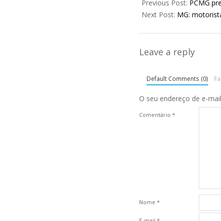
09-
Previous Post:
PCMG pre
06
Next Post:
MG: motorista
Leave a reply
Default Comments (0)
F
O seu endereço de e-mail
Comentário
*
Nome
*
E-mail
*