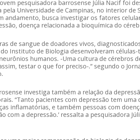
jovem pesquisadora barrosense Júlia Nacif foi 
a pela Universidade de Campinas, no interior de 
m andamento, busca investigar os fatores celula
ssão, doença relacionada a bioquímica do cére
ras de sangue de doadores vivos, diagnosticado
do Instituto de Biologia desenvolveram células-
eurônios humanos. -Uma cultura de cérebros d
assim, testar o que for preciso-.” segundo o Jorn
o.
rrosense investiga também a relação da depress
rais. “Tanto pacientes com depressão tem uma 
ças inflamatórias, e também pessoas com doença
ão com a depressão.’ ressalta a pesquisadora Júli