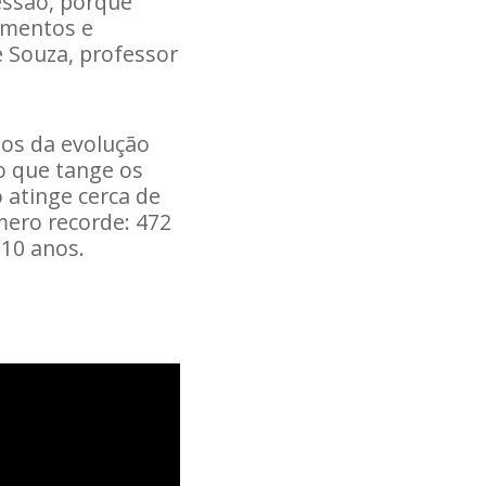
essão, porque
amentos e
e Souza, professor
dos da evolução
o que tange os
 atinge cerca de
mero recorde: 472
 10 anos.