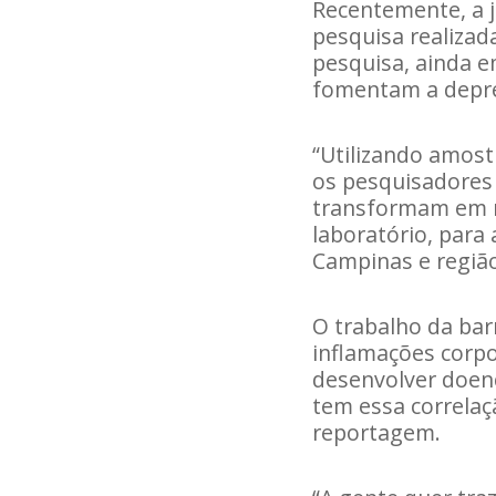
Recentemente, a 
pesquisa realizad
pesquisa, ainda e
fomentam a depre
“Utilizando amost
os pesquisadores 
transformam em n
laboratório, para 
Campinas e regiã
O trabalho da ba
inflamações corpo
desenvolver doen
tem essa correlaç
reportagem.