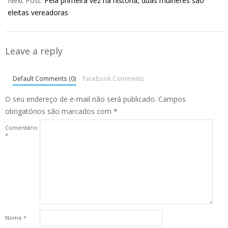
Next Post:
Pela primeira vez na história, duas mulheres são
eleitas vereadoras
Leave a reply
Default Comments (0)
Facebook Comments
O seu endereço de e-mail não será publicado.
Campos
obrigatórios são marcados com
*
Comentário
*
Nome
*