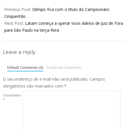
2022-
07-
Previous Post:
Olimpic fica com o título do Campeonato
26
Cinquentão
Next Post:
Latam começa a operar voos diários de Juiz de Fora
para São Paulo na terça-feira
Leave a reply
Default Comments (0)
Facebook Comments
O seu endereço de e-mail não será publicado.
Campos
obrigatórios são marcados com
*
Comentário
*