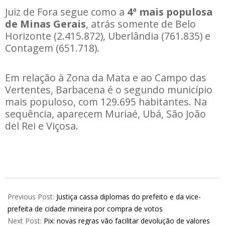
Juiz de Fora segue como a
4ª mais populosa
de Minas Gerais
, atrás somente de Belo
Horizonte (2.415.872), Uberlândia (761.835) e
Contagem (651.718).
Em relação à Zona da Mata e ao Campo das
Vertentes,
Barbacena
é o segundo município
mais populoso, com 129.695 habitantes
. Na
sequência, aparecem Muriaé, Ubá, São João
del Rei e Viçosa.
2025-
08-
Previous Post:
Justiça cassa diplomas do prefeito e da vice-
29
prefeita de cidade mineira por compra de votos
Next Post:
Pix: novas regras vão facilitar devolução de valores