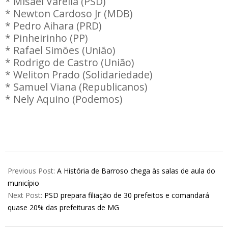
* Misael Varella (PSD)
* Newton Cardoso Jr (MDB)
* Pedro Aihara (PRD)
* Pinheirinho (PP)
* Rafael Simões (União)
* Rodrigo de Castro (União)
* Weliton Prado (Solidariedade)
* Samuel Viana (Republicanos)
* Nely Aquino (Podemos)
2025-
09-
Previous Post:
A História de Barroso chega às salas de aula do
10
município
Next Post:
PSD prepara filiação de 30 prefeitos e comandará
quase 20% das prefeituras de MG