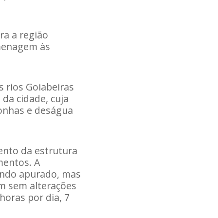
ra a região
omenagem às
s rios Goiabeiras
da cidade, cuja
gonhas e deságua
ento da estrutura
mentos. A
endo apurado, mas
em sem alterações
horas por dia, 7