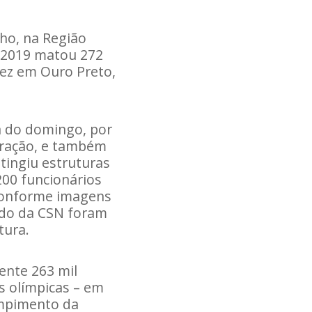
ho, na Região
e 2019 matou 272
ez em Ouro Preto,
 do domingo, por
eração, e também
tingiu estruturas
200 funcionários
 conforme imagens
fado da CSN foram
tura.
ente 263 mil
s olímpicas – em
ompimento da