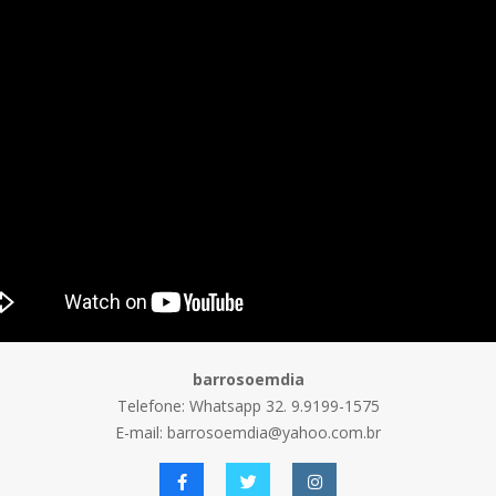
barrosoemdia
Telefone: Whatsapp 32. 9.9199-1575
E-mail: barrosoemdia@yahoo.com.br