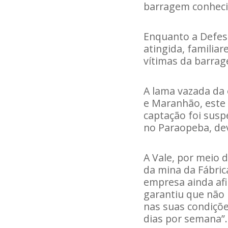
barragem conhec
Enquanto a Defesa
atingida, familia
vítimas da barra
A lama vazada da 
e Maranhão, este 
captação foi sus
no Paraopeba, de
A Vale, por meio
da mina da Fábri
empresa ainda af
garantiu que não 
nas suas condiçõe
dias por semana”.