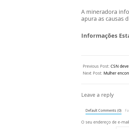
A mineradora inf
apura as causas 
Informações Est
2026-
01-
Previous Post:
CSN deve 
26
Next Post:
Mulher encont
Leave a reply
Default Comments (0)
F
O seu endereço de e-mail