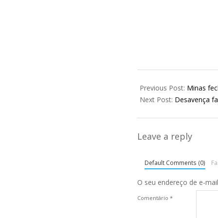
2026-
02-
Previous Post:
Minas fec
23
Next Post:
Desavença fa
Leave a reply
Default Comments (0)
F
O seu endereço de e-mail
Comentário
*