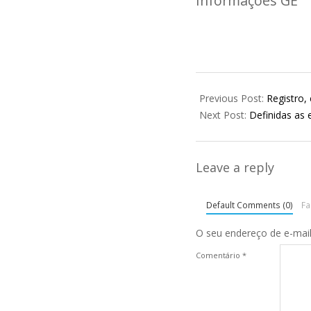
Informações GE
2025-
11-
Previous Post:
Registro,
27
Next Post:
Definidas as 
Leave a reply
Default Comments (0)
F
O seu endereço de e-mail
Comentário
*