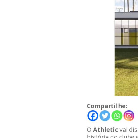
Compartilhe:
O
Athletic
vai di
história do clube