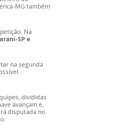
 América-MG também
petição. Na
arani-SP e
entar na segunda
ossível
quipes, divididas
have avançam e,
erá disputada no
o.