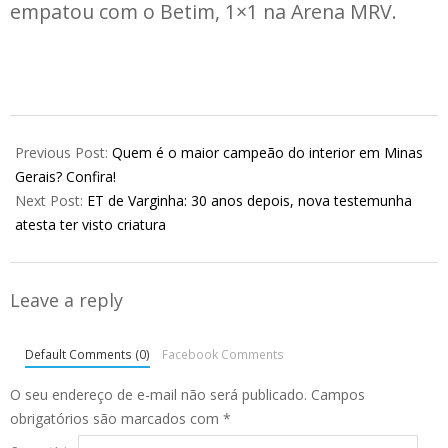
empatou com o Betim, 1×1 na Arena MRV.
2026-
01-
Previous Post:
Quem é o maior campeão do interior em Minas
12
Gerais? Confira!
Next Post:
ET de Varginha: 30 anos depois, nova testemunha
atesta ter visto criatura
Leave a reply
Default Comments (0)
Facebook Comments
O seu endereço de e-mail não será publicado.
Campos
obrigatórios são marcados com
*