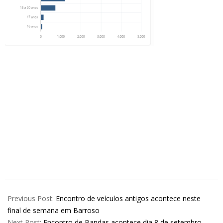
2024-
08-
Previous Post:
Encontro de veículos antigos acontece neste
27
final de semana em Barroso
Next Post:
Encontro de Bandas acontece dia 8 de setembro.