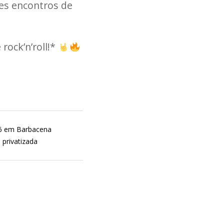
es encontros de
rock’n’roll!*
26 em Barbacena
 privatizada