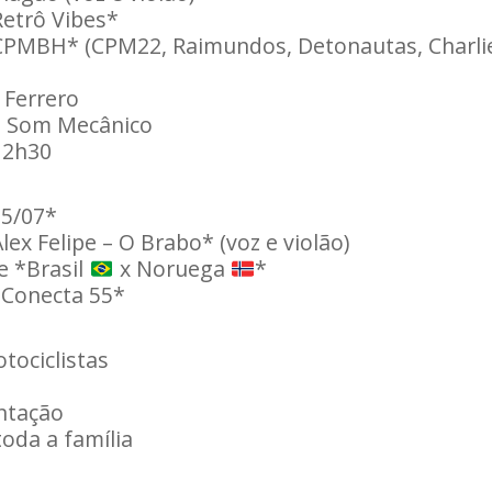
Retrô Vibes*
CPMBH* (CPM22, Raimundos, Detonautas, Charlie
 Ferrero
 – Som Mecânico
 2h30
5/07*
lex Felipe – O Brabo* (voz e violão)
 *Brasil
x Noruega
*
*Conecta 55*
tociclistas
ntação
oda a família