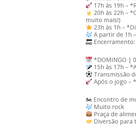
17h às 19h – *
20h às 22h – *
muito mais!)
23h às 1h – *Di
A partir de 1h
Encerramento:
*DOMINGO | 0
15h às 17h – *A
Transmissão de
Após o jogo – 
🏍 Encontro de mo
Muito rock
Praça de alime
Diversão para t