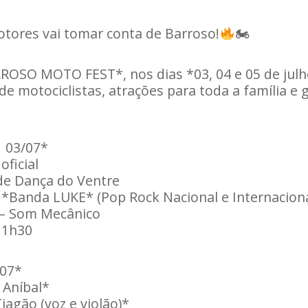
tores vai tomar conta de Barroso!
🏍
RROSO MOTO FEST*, nos dias *03, 04 e 05 de jul
de motociclistas, atrações para toda a família e
 03/07*
oficial
e Dança do Ventre
 *Banda LUKE* (Pop Rock Nacional e Internaciona
 – Som Mecânico
 1h30
07*
 Aníbal*
iagão (voz e violão)*