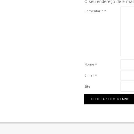
O seu endereço de e-mail
Comentário
*
Nome
*
E-mail
*
Site