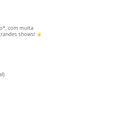
ho*, com muita
 grandes shows!
l)