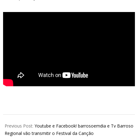
2025-
05-
Previous Post:
Youtube e Facebook! barrosoemdia e Tv Barroso
24
Regional vão transmitir o Festival da Canção