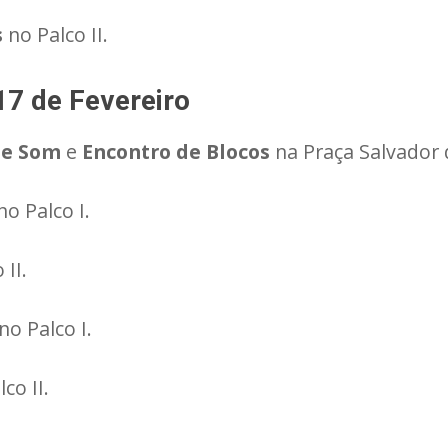
s
no Palco II.
17 de Fevereiro
de Som
e
Encontro de Blocos
na Praça Salvador d
o Palco I.
 II.
no Palco I.
co II.