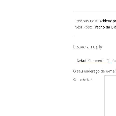
2026-
02-
Previous Post:
Athletic p
12
Next Post:
Trecho da BR-
Leave a reply
Default Comments (0)
F
O seu endereço de e-mail
Comentário
*