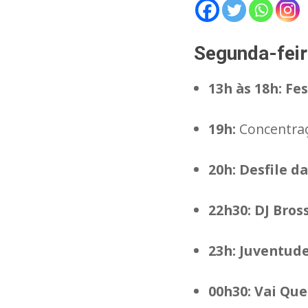
Segunda-feir
13h às 18h:
Fes
19h:
Concentra
20h:
Desfile d
22h30:
DJ Bros
23h:
Juventud
00h30:
Vai Qu