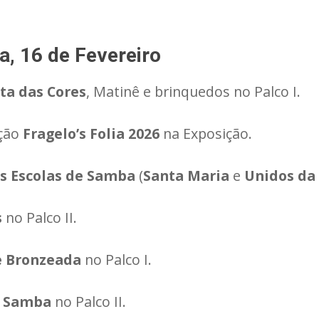
a, 16 de Fevereiro
ta das Cores
, Matinê e brinquedos no Palco I.
ção
Fragelo’s Folia 2026
na Exposição.
as Escolas de Samba
(
Santa Maria
e
Unidos da
s
no Palco II.
e Bronzeada
no Palco I.
e Samba
no Palco II.